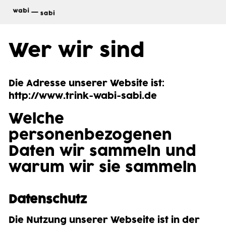
die getränke
Wer wir sind
online-shop
Die Adresse unserer Website ist:
news & events
http://www.trink-wabi-sabi.de
blog
Welche
personenbezogenen
wabi-sabi?
Daten wir sammeln und
presse
warum wir sie sammeln
locations
Datenschutz
kontakt
Die Nutzung unserer Webseite ist in der